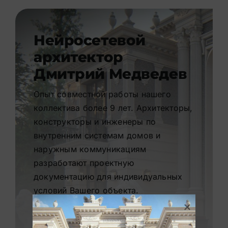
Нейросетевой
архитектор
Дмитрий Медведев
Опыт совместной работы нашего
коллектива более 9 лет. Архитекторы,
конструкторы и инженеры по
внутренним системам домов и
наружным коммуникациям
разработают проектную
документацию для индивидуальных
условий Вашего объекта.
Перейти в портфолио