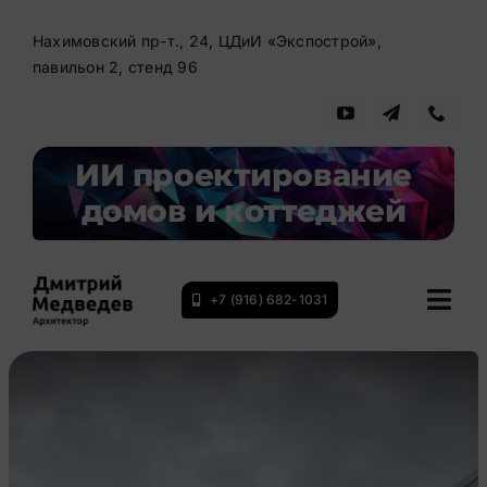
Skip
to
Нахимовский пр-т., 24, ЦДиИ «Экспострой»,
павильон 2, стенд 96
content
ИИ проектирование
домов и коттеджей
+7 (916) 682-1031
Togg
Navi
Архитектор Дмитрий Медведев
Проектирование